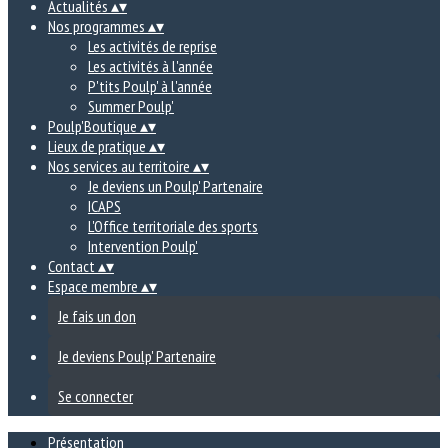
Actualités
▴
▾
Nos programmes
▴
▾
Les activités de reprise
Les activités à l'année
P'tits Poulp' à l'année
Summer Poulp'
Poulp'Boutique
▴
▾
Lieux de pratique
▴
▾
Nos services au territoire
▴
▾
Je deviens un Poulp' Partenaire
ICAPS
L'Office territoriale des sports
Intervention Poulp'
Contact
▴
▾
Espace membre
▴
▾
Je fais un don
Je deviens Poulp' Partenaire
Se connecter
Présentation